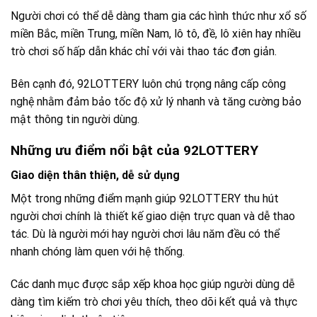
Người chơi có thể dễ dàng tham gia các hình thức như xổ số
miền Bắc, miền Trung, miền Nam, lô tô, đề, lô xiên hay nhiều
trò chơi số hấp dẫn khác chỉ với vài thao tác đơn giản.
Bên cạnh đó, 92LOTTERY luôn chú trọng nâng cấp công
nghệ nhằm đảm bảo tốc độ xử lý nhanh và tăng cường bảo
mật thông tin người dùng.
Những ưu điểm nổi bật của 92LOTTERY
Giao diện thân thiện, dễ sử dụng
Một trong những điểm mạnh giúp 92LOTTERY thu hút
người chơi chính là thiết kế giao diện trực quan và dễ thao
tác. Dù là người mới hay người chơi lâu năm đều có thể
nhanh chóng làm quen với hệ thống.
Các danh mục được sắp xếp khoa học giúp người dùng dễ
dàng tìm kiếm trò chơi yêu thích, theo dõi kết quả và thực