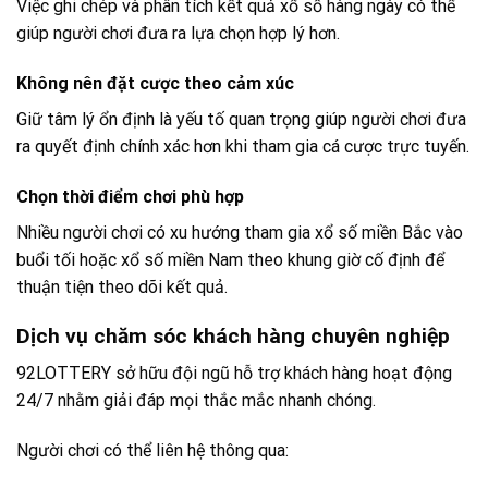
Việc ghi chép và phân tích kết quả xổ số hàng ngày có thể
giúp người chơi đưa ra lựa chọn hợp lý hơn.
Không nên đặt cược theo cảm xúc
Giữ tâm lý ổn định là yếu tố quan trọng giúp người chơi đưa
ra quyết định chính xác hơn khi tham gia cá cược trực tuyến.
Chọn thời điểm chơi phù hợp
Nhiều người chơi có xu hướng tham gia xổ số miền Bắc vào
buổi tối hoặc xổ số miền Nam theo khung giờ cố định để
thuận tiện theo dõi kết quả.
Dịch vụ chăm sóc khách hàng chuyên nghiệp
92LOTTERY sở hữu đội ngũ hỗ trợ khách hàng hoạt động
24/7 nhằm giải đáp mọi thắc mắc nhanh chóng.
Người chơi có thể liên hệ thông qua: