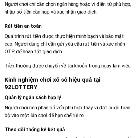
Người chơi chỉ cần chọn ngân hàng hoặc ví điện tử phù hợp,
nhập số tiền cần nạp và xác nhận giao dịch.
Rút tiền an toàn
Quá trình rút tiền được thực hiện minh bạch và bảo mật
cao. Người dùng chỉ cần gửi yêu cầu rút tiền và xác nhận
OTP để hoàn tất giao dịch.
Tiền thường được chuyển về tài khoản trong ngày làm việc.
Kinh nghiệm chơi xổ số hiệu quả tại
92LOTTERY
Quản lý ngân sách hợp lý
Người chơi nên phân bổ vốn phù hợp thay vì đặt cược toàn
bộ vào một lần chơi để hạn chế rủi ro.
Theo dõi thống kê kết quả