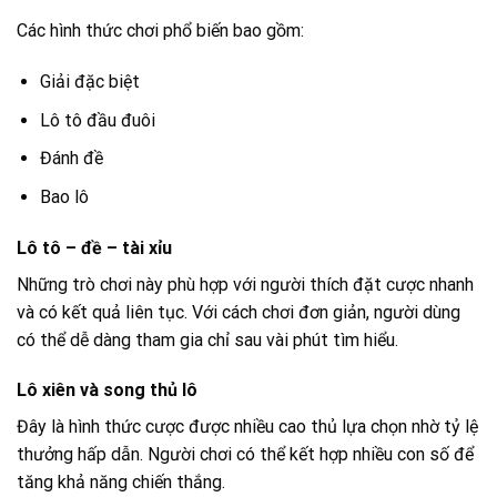
Các hình thức chơi phổ biến bao gồm:
Giải đặc biệt
Lô tô đầu đuôi
Đánh đề
Bao lô
Lô tô – đề – tài xỉu
Những trò chơi này phù hợp với người thích đặt cược nhanh
và có kết quả liên tục. Với cách chơi đơn giản, người dùng
có thể dễ dàng tham gia chỉ sau vài phút tìm hiểu.
Lô xiên và song thủ lô
Đây là hình thức cược được nhiều cao thủ lựa chọn nhờ tỷ lệ
thưởng hấp dẫn. Người chơi có thể kết hợp nhiều con số để
tăng khả năng chiến thắng.