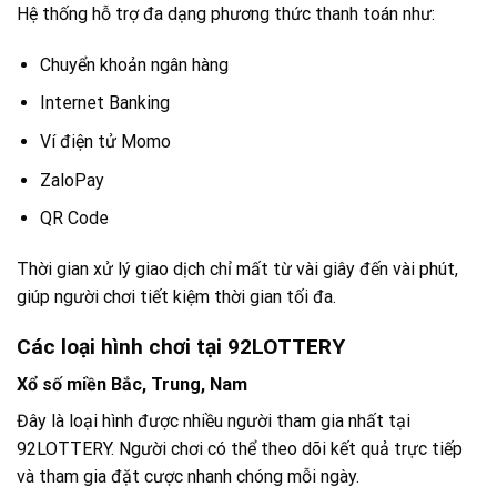
Hệ thống hỗ trợ đa dạng phương thức thanh toán như:
Chuyển khoản ngân hàng
Internet Banking
Ví điện tử Momo
ZaloPay
QR Code
Thời gian xử lý giao dịch chỉ mất từ vài giây đến vài phút,
giúp người chơi tiết kiệm thời gian tối đa.
Các loại hình chơi tại 92LOTTERY
Xổ số miền Bắc, Trung, Nam
Đây là loại hình được nhiều người tham gia nhất tại
92LOTTERY. Người chơi có thể theo dõi kết quả trực tiếp
và tham gia đặt cược nhanh chóng mỗi ngày.