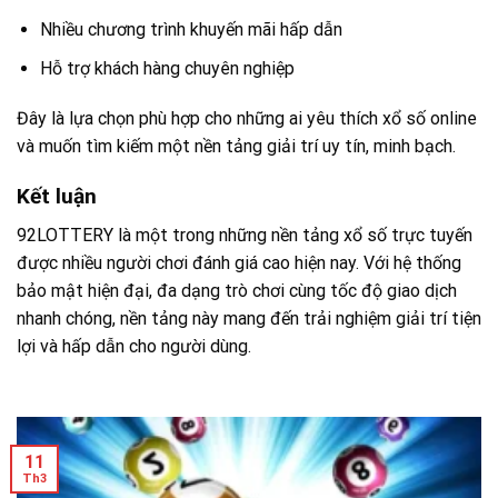
Nhiều chương trình khuyến mãi hấp dẫn
Hỗ trợ khách hàng chuyên nghiệp
Đây là lựa chọn phù hợp cho những ai yêu thích xổ số online
và muốn tìm kiếm một nền tảng giải trí uy tín, minh bạch.
Kết luận
92LOTTERY là một trong những nền tảng xổ số trực tuyến
được nhiều người chơi đánh giá cao hiện nay. Với hệ thống
bảo mật hiện đại, đa dạng trò chơi cùng tốc độ giao dịch
nhanh chóng, nền tảng này mang đến trải nghiệm giải trí tiện
lợi và hấp dẫn cho người dùng.
11
Th3